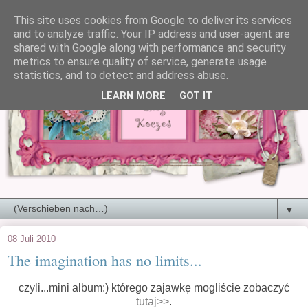
This site uses cookies from Google to deliver its services
and to analyze traffic. Your IP address and user-agent are
shared with Google along with performance and security
metrics to ensure quality of service, generate usage
statistics, and to detect and address abuse.
LEARN MORE
GOT IT
▼
08 Juli 2010
The imagination has no limits...
czyli...mini album:) którego zajawkę mogliście zobaczyć
tutaj>>
.