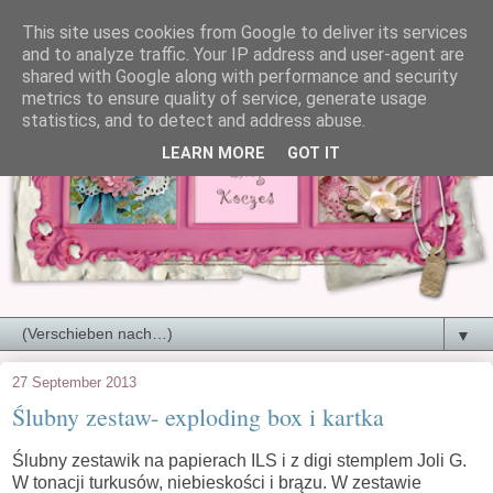
This site uses cookies from Google to deliver its services
and to analyze traffic. Your IP address and user-agent are
shared with Google along with performance and security
metrics to ensure quality of service, generate usage
statistics, and to detect and address abuse.
LEARN MORE
GOT IT
▼
27 September 2013
Ślubny zestaw- exploding box i kartka
Ślubny zestawik na papierach ILS i z digi stemplem Joli G.
W tonacji turkusów, niebieskości i brązu. W zestawie