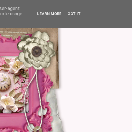
user-agent
erate usage
LEARN MORE
GOT IT