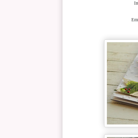
I
Emb