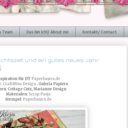
n Team
Das bin ich!/ About me
Kontakt/ Contact
achtszeit und ein gutes neues Jahr
nspiration für DT
Paperbasics.de
r:
Craft&You Design
, Galeria Papieru
zen: Cottage Cutz, Marianne Design
Materialen:
Scrap Pasja
Stempel:
Paperbasics.de