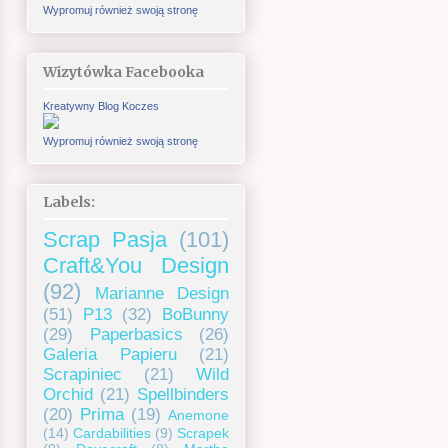
Wypromuj również swoją stronę
Wizytówka Facebooka
Kreatywny Blog Koczes
Wypromuj również swoją stronę
Labels:
Scrap Pasja
(101)
Craft&You Design
(92)
Marianne Design
(51)
P13
(32)
BoBunny
(29)
Paperbasics
(26)
Galeria Papieru
(21)
Scrapiniec
(21)
Wild
Orchid
(21)
Spellbinders
(20)
Prima
(19)
Anemone
(14)
Cardabilities
(9)
Scrapek