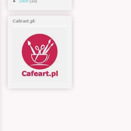
►
2009
(10)
Cafeart.pl: