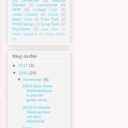
(9)
Dovecraft
(8)
Martha
Stewart
(7)
Lemoncraft
(6)
UHK
(6)
Cottage Cutz
(5)
Leane Creatief
(4)
Sizzix
(4)
Basic Grey
(2)
Echo Park
(2)
PION Design
(2)
Scrap Butik
(2)
Wycinanka
(2)
Lawn Fawn
(1)
Papier Graphic45
(1)
Teresa Collins
(1)
Blog-Archiv
►
2017
(3)
▼
2016
(29)
▼
November
(4)
29/16 Eine frohe
Weihnachtsze
it und ein
gutes neue...
28/16 Fröhliche
Weihnachten
mit dem
Winterbild