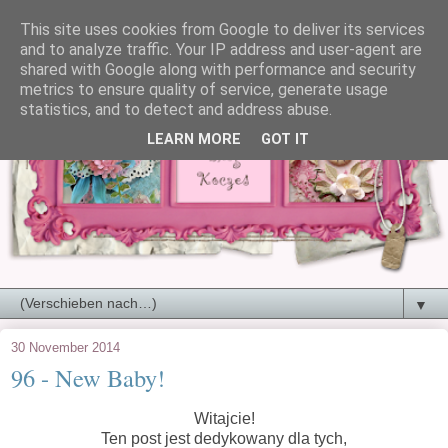
This site uses cookies from Google to deliver its services
and to analyze traffic. Your IP address and user-agent are
shared with Google along with performance and security
metrics to ensure quality of service, generate usage
statistics, and to detect and address abuse.
LEARN MORE
GOT IT
▼
30 November 2014
96 - New Baby!
Witajcie!
Ten post jest dedykowany dla tych,