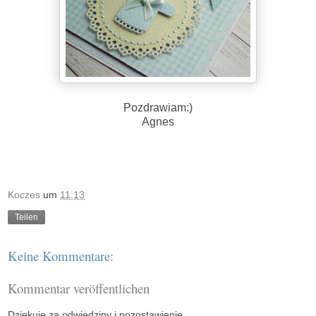
Pozdrawiam:)
Agnes
Koczes
um
11:13
Teilen
Keine Kommentare:
Kommentar veröffentlichen
Dziękuję za odwiedziny i pozostawienie