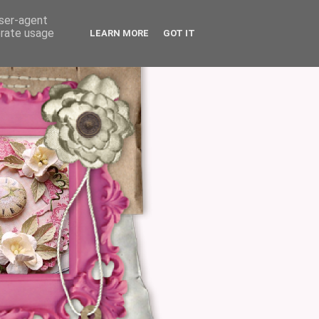
user-agent
erate usage
LEARN MORE
GOT IT