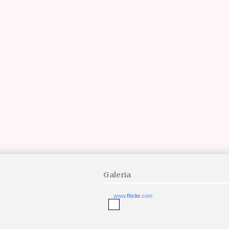
Galeria
www.
flick
r
.com