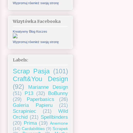
Wypromuj również swoją stronę
Wizytówka Facebooka
Kreatywny Blog Koczes
Wypromuj również swoją stronę
Labels:
Scrap Pasja
(101)
Craft&You Design
(92)
Marianne Design
(51)
P13
(32)
BoBunny
(29)
Paperbasics
(26)
Galeria Papieru
(21)
Scrapiniec
(21)
Wild
Orchid
(21)
Spellbinders
(20)
Prima
(19)
Anemone
(14)
Cardabilities
(9)
Scrapek