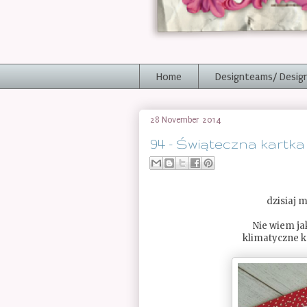
Home
Designteams/ Desig
28 November 2014
94 - Świąteczna kartka
dzisiaj 
Nie wiem jak
klimatyczne ka