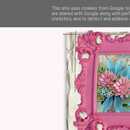
This site uses cookies from Google to 
are shared with Google along with per
statistics, and to detect and address 