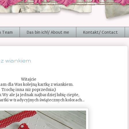
n Team
Das bin ich!/ About me
Kontakt/ Contact
 z wiankiem
Witajcie
mam dla Was kolejną kartkę z wiankiem.
Trochę inna niż poprzednia;)
 Wy ale ja jednak najbardziej lubię ciepłe,
rtki w tradycyjnych świątecznych kolorach...