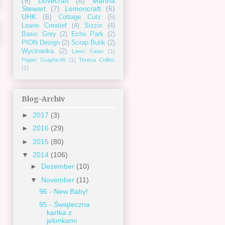
(9)
Dovecraft
(8)
Martha
Stewart
(7)
Lemoncraft
(6)
UHK
(6)
Cottage Cutz
(5)
Leane Creatief
(4)
Sizzix
(4)
Basic Grey
(2)
Echo Park
(2)
PION Design
(2)
Scrap Butik
(2)
Wycinanka
(2)
Lawn Fawn
(1)
Papier Graphic45
(1)
Teresa Collins
(1)
Blog-Archiv
►
2017
(3)
►
2016
(29)
►
2015
(80)
▼
2014
(106)
►
Dezember
(10)
▼
November
(11)
96 - New Baby!
95 - Świąteczna
kartka z
jelonkami