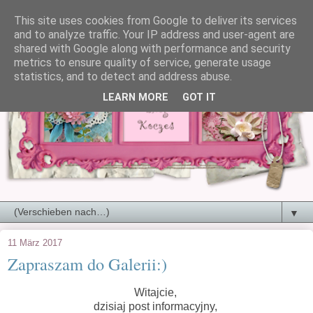
This site uses cookies from Google to deliver its services
and to analyze traffic. Your IP address and user-agent are
shared with Google along with performance and security
metrics to ensure quality of service, generate usage
statistics, and to detect and address abuse.
LEARN MORE
GOT IT
▼
11 März 2017
Zapraszam do Galerii:)
Witajcie,
dzisiaj post informacyjny,