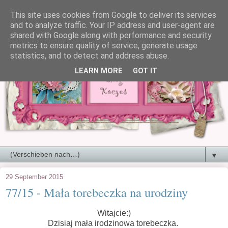
This site uses cookies from Google to deliver its services
and to analyze traffic. Your IP address and user-agent are
shared with Google along with performance and security
metrics to ensure quality of service, generate usage
statistics, and to detect and address abuse.
LEARN MORE
GOT IT
▼
29 September 2015
77/15 - Mała torebeczka na urodziny
Witajcie:)
Dzisiaj mała irodzinowa torebeczka.