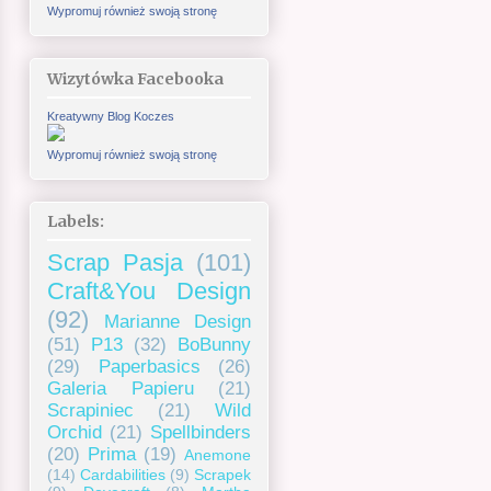
Wypromuj również swoją stronę
Wizytówka Facebooka
Kreatywny Blog Koczes
Wypromuj również swoją stronę
Labels:
Scrap Pasja
(101)
Craft&You Design
(92)
Marianne Design
(51)
P13
(32)
BoBunny
(29)
Paperbasics
(26)
Galeria Papieru
(21)
Scrapiniec
(21)
Wild
Orchid
(21)
Spellbinders
(20)
Prima
(19)
Anemone
(14)
Cardabilities
(9)
Scrapek