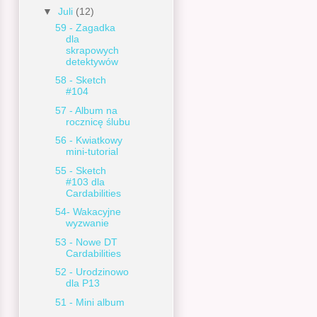
▼
Juli
(12)
59 - Zagadka
dla
skrapowych
detektywów
58 - Sketch
#104
57 - Album na
rocznicę ślubu
56 - Kwiatkowy
mini-tutorial
55 - Sketch
#103 dla
Cardabilities
54- Wakacyjne
wyzwanie
53 - Nowe DT
Cardabilities
52 - Urodzinowo
dla P13
51 - Mini album