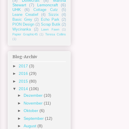
(9)
Dovecraft
(8)
Martha
Stewart
(7)
Lemoncraft
(6)
UHK
(6)
Cottage Cutz
(5)
Leane Creatief
(4)
Sizzix
(4)
Basic Grey
(2)
Echo Park
(2)
PION Design
(2)
Scrap Butik
(2)
Wycinanka
(2)
Lawn Fawn
(1)
Papier Graphic45
(1)
Teresa Collins
(1)
Blog-Archiv
►
2017
(3)
►
2016
(29)
►
2015
(80)
▼
2014
(106)
►
Dezember
(10)
►
November
(11)
►
Oktober
(6)
►
September
(12)
►
August
(8)