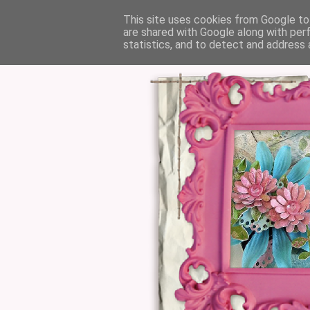
This site uses cookies from Google to 
are shared with Google along with per
statistics, and to detect and address 