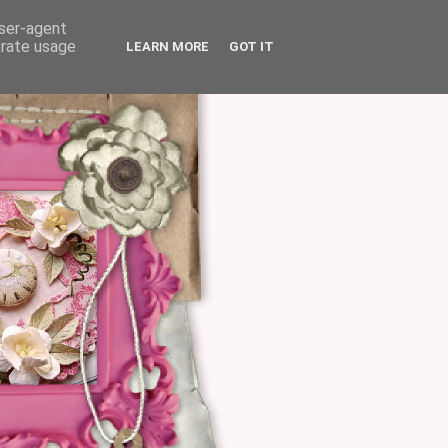
user-agent
erate usage
LEARN MORE
GOT IT