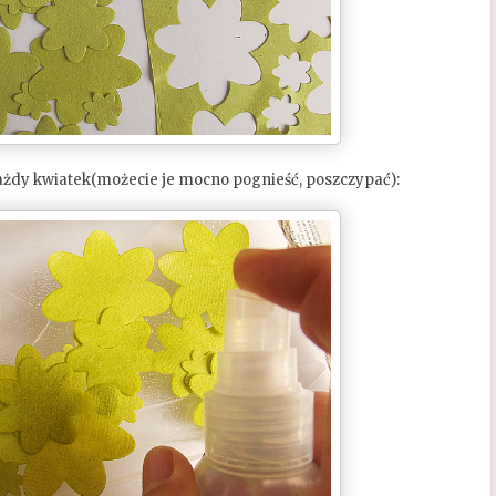
ażdy kwiatek(możecie je mocno pognieść, poszczypać):