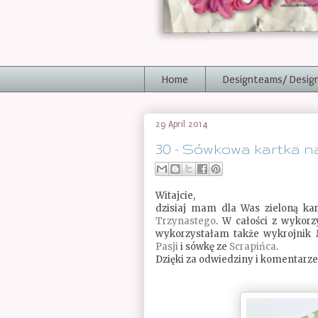
Home
Designteams/ Desig
29 April 2014
30 - Sówkowa kartka na
Witajcie,
dzisiaj mam dla Was zieloną kar
Trzynastego
. W całości z wykor
wykorzystałam także wykrojnik 
Pasji
i sówkę ze
Scrapińca
.
Dzięki za odwiedziny i komentarze