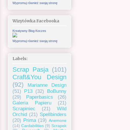
Wypromuj również swoją stronę
Wizytówka Facebooka
Kreatywny Blog Koczes
Wypromuj również swoją stronę
Labels:
Scrap Pasja
(101)
Craft&You Design
(92)
Marianne Design
(51)
P13
(32)
BoBunny
(29)
Paperbasics
(26)
Galeria Papieru
(21)
Scrapiniec
(21)
Wild
Orchid
(21)
Spellbinders
(20)
Prima
(19)
Anemone
(14)
Cardabilities
(9)
Scrapek