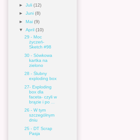
►
Juli
(12)
►
Juni
(8)
►
Mai
(9)
▼
April
(10)
29 - Moc
życzeń-
Sketch #98
30 - Sówkowa
kartka na
zielono
28 - Ślubny
exploding box
27- Exploding
box dla
faceta- czyli w
brązie i po ...
26 - W tym
szczególnym
dniu
25 - DT Scrap
Pasja