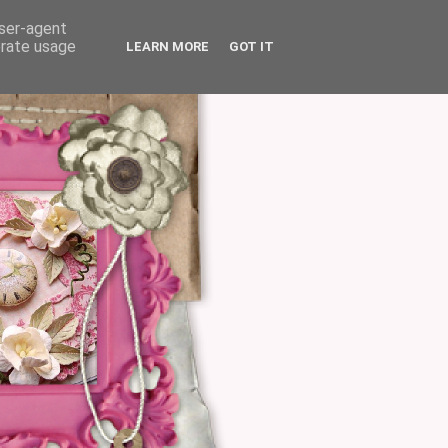
user-agent
erate usage
LEARN MORE
GOT IT