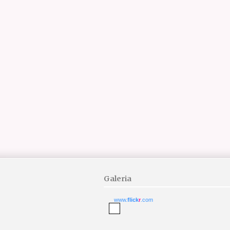
Galeria
www.
flick
r
.com