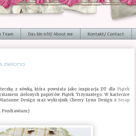
n Team
Das bin ich!/ About me
Kontakt/ Contact
 zielono
teczkę z sówką, która powstała jako inspiracja DT dla
Piątek
zystaniem zielonych papierów Piątek Trzynastego. W karteczce
Marianne Design oraz wykrojnik Cheery Lynn Design z
Scrap
. Pozdrawiam:)