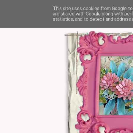
This site uses cookies from Google to 
are shared with Google along with per
statistics, and to detect and address 