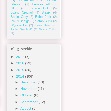
(9)
Dovecraft
(8)
Martha
Stewart
(7)
Lemoncraft
(6)
UHK
(6)
Cottage Cutz
(5)
Leane Creatief
(4)
Sizzix
(4)
Basic Grey
(2)
Echo Park
(2)
PION Design
(2)
Scrap Butik
(2)
Wycinanka
(2)
Lawn Fawn
(1)
Papier Graphic45
(1)
Teresa Collins
(1)
Blog-Archiv
►
2017
(3)
►
2016
(29)
►
2015
(80)
▼
2014
(106)
►
Dezember
(10)
►
November
(11)
►
Oktober
(6)
►
September
(12)
►
August
(8)