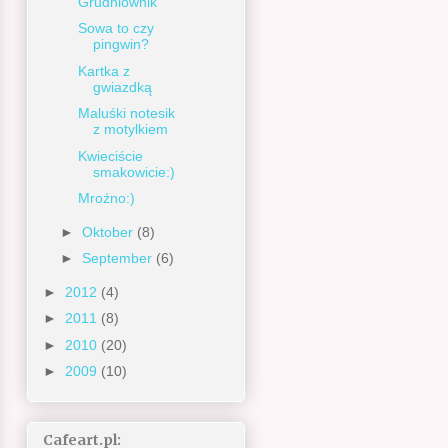
Grudniownik
Sowa to czy
pingwin?
Kartka z
gwiazdką
Maluśki notesik
z motylkiem
Kwieciście
smakowicie:)
Mroźno:)
►
Oktober
(8)
►
September
(6)
►
2012
(4)
►
2011
(8)
►
2010
(20)
►
2009
(10)
Cafeart.pl: