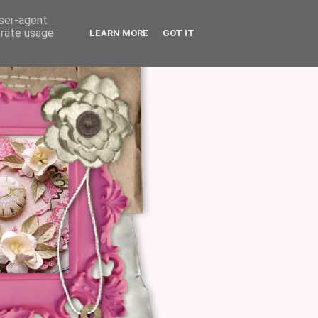
user-agent
erate usage
LEARN MORE
GOT IT