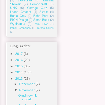
(9)
Dovecraft
(8)
Martha
Stewart
(7)
Lemoncraft
(6)
UHK
(6)
Cottage Cutz
(5)
Leane Creatief
(4)
Sizzix
(4)
Basic Grey
(2)
Echo Park
(2)
PION Design
(2)
Scrap Butik
(2)
Wycinanka
(2)
Lawn Fawn
(1)
Papier Graphic45
(1)
Teresa Collins
(1)
Blog-Archiv
►
2017
(3)
►
2016
(29)
►
2015
(80)
►
2014
(106)
▼
2013
(28)
►
Dezember
(7)
▼
November
(7)
Grudniownik -
środek