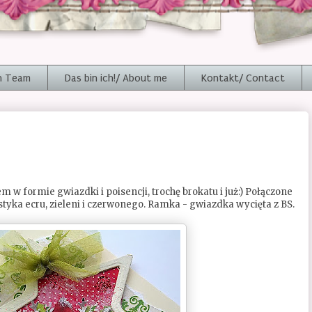
n Team
Das bin ich!/ About me
Kontakt/ Contact
w formie gwiazdki i poisencji, trochę brokatu i już:) Połączone
styka ecru, zieleni i czerwonego. Ramka - gwiazdka wycięta z BS.