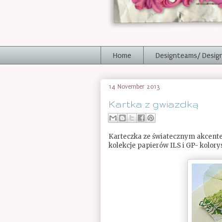
Home
Designteams/ Desig
14 November 2013
Kartka z gwiazdką
Karteczka ze światecznym akcentem 
kolekcje papierów ILS i GP- kolory