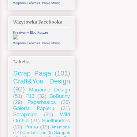
Wypromuj również swoją stronę
Wizytówka Facebooka
Kreatywny Blog Koczes
Wypromuj również swoją stronę
Labels:
Scrap Pasja
(101)
Craft&You Design
(92)
Marianne Design
(51)
P13
(32)
BoBunny
(29)
Paperbasics
(26)
Galeria Papieru
(21)
Scrapiniec
(21)
Wild
Orchid
(21)
Spellbinders
(20)
Prima
(19)
Anemone
(14)
Cardabilities
(9)
Scrapek