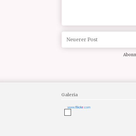
Neuerer Post
Abonn
Galeria
www.
flick
r
.com