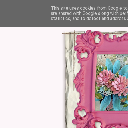
This site uses cookies from Google to 
are shared with Google along with per
statistics, and to detect and address 